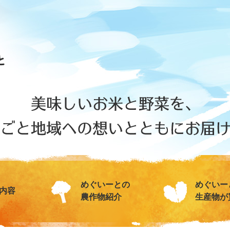
めぐいーとの
めぐいー
内容
農作物紹介
生産物が