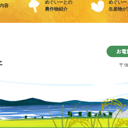
めぐいーとの
めぐいー
内容
農作物紹介
生産物が
〒9